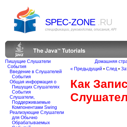
SPEC-ZONE
.RU
спецификации, руководства, описания, API
Пишущие Слушатели
Домашняя стр
События
« Предыдущий
•
След
•
За
Введение в Слушателей
События
Как Запи
Общая информация о
Пишущих Слушателях
События
Слушате
Слушатели,
Поддерживаемые
Компонентами Swing
Реализующие Слушатели
для Обычно
Обрабатываемых