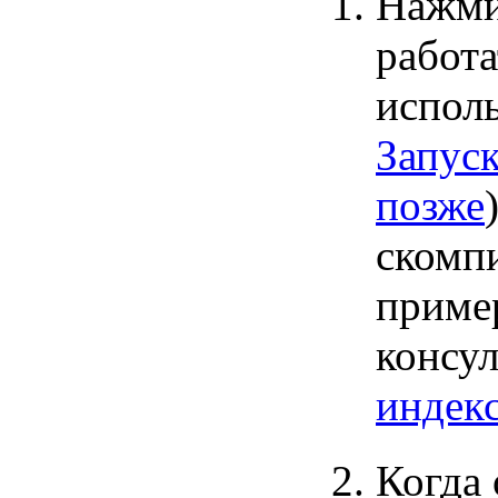
Нажми
работ
испол
Запус
позже
скомп
приме
консу
индек
Когда 