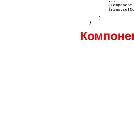
        ...

        JComponent 
        frame.setCo
        ...

    }

Компоне