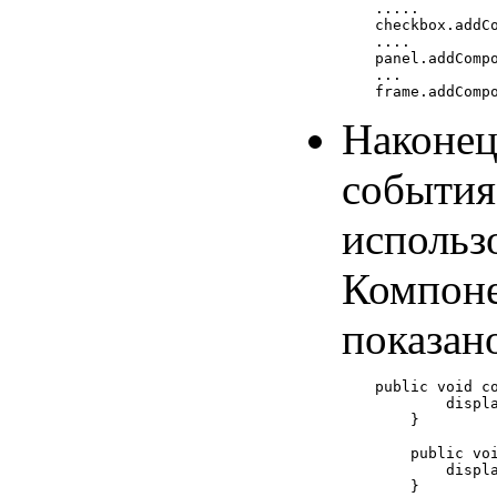
.....

checkbox.addCo
....

panel.addCompo
...

Наконец
события
использ
Компоне
показан
public void co
        displ
    }

    public voi
        displ
    }
