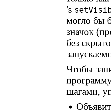
's
setVisi
могло бы 
значок (пр
без скрыто
запускаем
Чтобы зап
программу 
шагами, у
Объявите