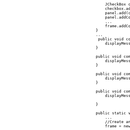
        JCheckBox c
        checkbox.ad
        panel.add(c
        panel.addCo
        ...

        frame.addCo
    }

    ...

     public void co
        displayMes
    }

    public void com
        displayMes
    }

    public void com
        displayMes
    }

    public void com
        displayMes
    }

    public static v
        ...

        //Create an
        frame = new