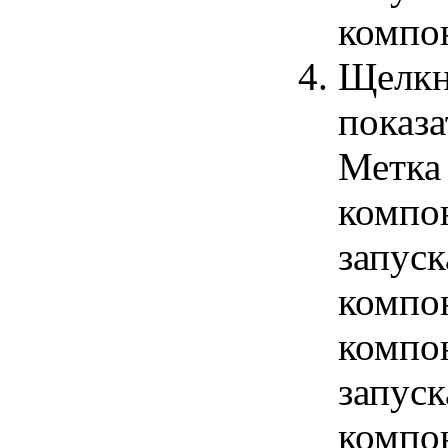
компо
Щелкн
показа
Метка 
компо
запус
компо
компо
запуск
компо