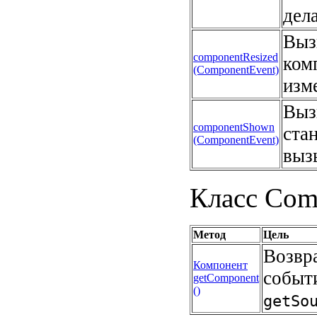
дел
Выз
componentResized
ком
(ComponentEvent)
изм
Выз
componentShown
ста
(ComponentEvent)
выз
Класс Com
Метод
Цель
Возвр
Компонент
событ
getComponent
()
getSo