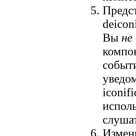
Предст
deicon
Вы
не
компо
событи
уведо
iconif
исполь
слушат
Измен