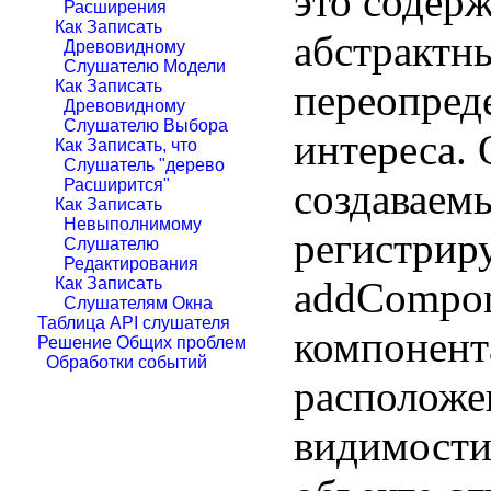
это содерж
Расширения
Как Записать
абстрактны
Древовидному
Слушателю Модели
переопред
Как Записать
Древовидному
Слушателю Выбора
интереса. 
Как Записать, что
Слушатель "дерево
создаваемы
Расширится"
Как Записать
Невыполнимому
регистриру
Слушателю
Редактирования
addCompon
Как Записать
Слушателям Окна
Таблица API слушателя
компонента
Решение Общих проблем
Обработки событий
расположе
видимости