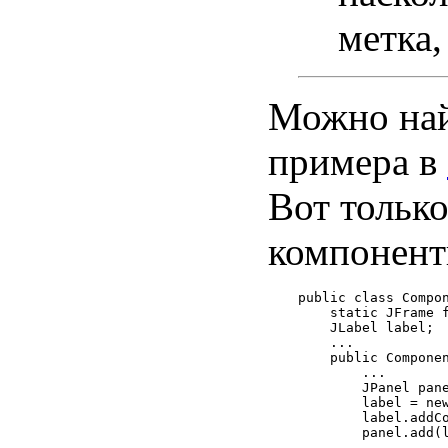
метка,
Можно най
примера в
Вот только
компонент
public class Compon
    static JFrame f
    JLabel label;

    ...

    public Componen
        ...

        JPanel pane
        label = new
        label.addCo
        panel.add(l