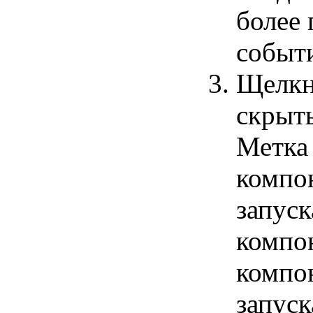
более
событ
Щелкн
скрыть
Метка 
компо
запус
компо
компо
запуск