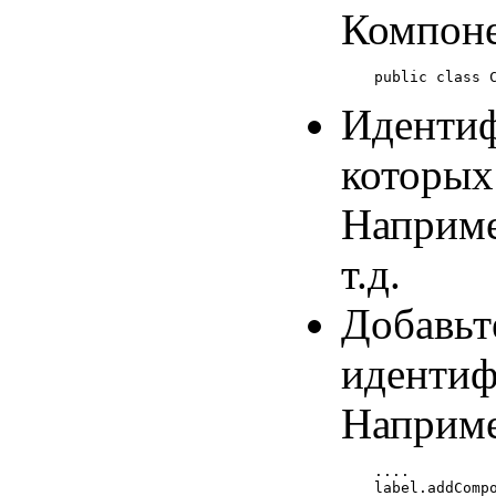
Компоне
Идентиф
которых
Наприме
т.д.
Добавьт
идентиф
Наприме
....

label.addCompo