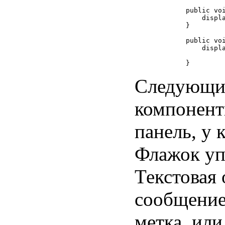
    public voi
        displ
    }

    public voi
        displ
Следующий
компонент
панель, у 
Флажок упр
Текстовая 
сообщение
метка, или