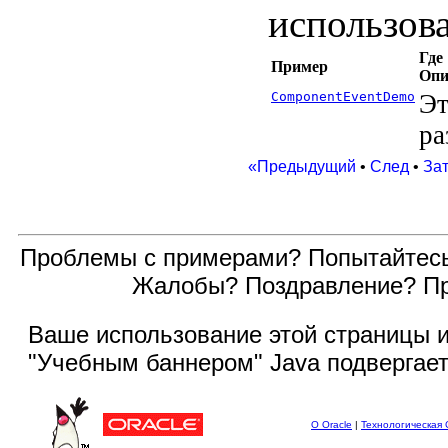
использов
Где
Пример
Опи
ComponentEventDemo
Эт
ра
«Предыдущий
•
След
•
За
Проблемы с примерами? Попытайтес
Жалобы? Поздравление? П
Ваше использование этой
страницы и
"Учебным баннером" Java подвергае
О Oracle
|
Технологическая 