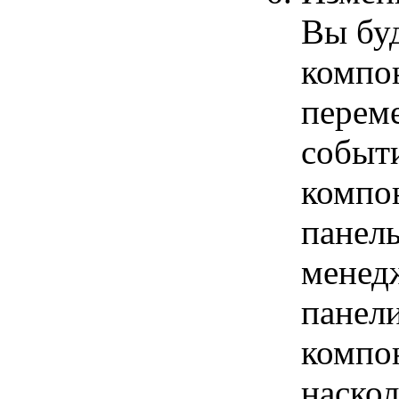
Вы бу
компо
перем
событи
компо
панель
менед
панел
компо
наскол