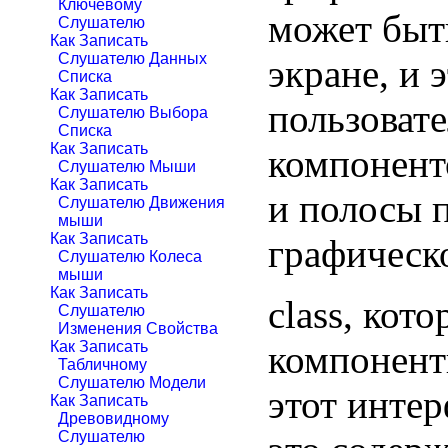
Ключевому
может быт
Слушателю
Как Записать
Слушателю Данных
экране, и 
Списка
Как Записать
пользоват
Слушателю Выбора
Списка
Как Записать
компонент
Слушателю Мыши
Как Записать
и полосы 
Слушателю Движения
мыши
Как Записать
графическо
Слушателю Колеса
мыши
Как Записать
class, кот
Слушателю
Изменения Свойства
компонент
Как Записать
Табличному
Слушателю Модели
этот интер
Как Записать
Древовидному
Слушателю