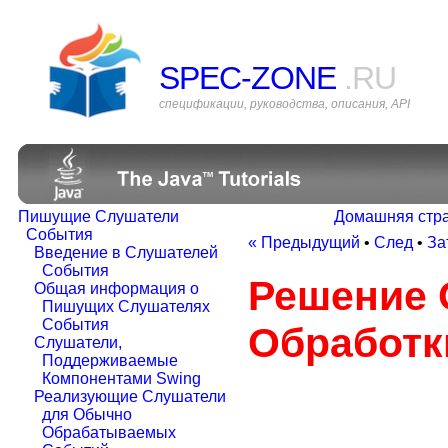
SPEC-ZONE
.RU
спецификации, руководства, описания, API
Пишущие Слушатели
Домашняя стр
События
« Предыдущий
•
След
•
За
Введение в Слушателей
События
Решение 
Общая информация о
Пишущих Слушателях
События
Обработк
Слушатели,
Поддерживаемые
Компонентами Swing
Реализующие Слушатели
для Обычно
Обрабатываемых