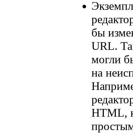
Экземпл
редакто
бы измен
URL. Та
могли б
на неис
Наприме
редакто
HTML, к
простым