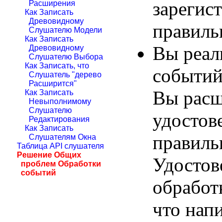
зарегис
Расширения
Как Записать
Древовидному
правиль
Слушателю Модели
Как Записать
Вы реал
Древовидному
Слушателю Выбора
Как Записать, что
событий
Слушатель "дерево
Расширится"
Вы расш
Как Записать
Невыполнимому
Слушателю
удостов
Редактирования
Как Записать
правиль
Слушателям Окна
Таблица API слушателя
Решение Общих
Удостов
проблем Обработки
событий
обработ
что нап