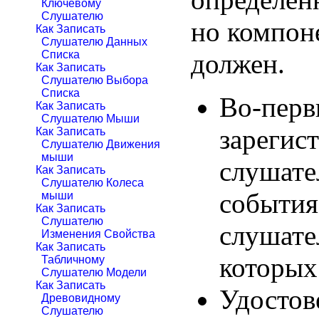
Ключевому
Слушателю
но компоне
Как Записать
Слушателю Данных
должен.
Списка
Как Записать
Слушателю Выбора
Списка
Во-перв
Как Записать
Слушателю Мыши
зарегис
Как Записать
Слушателю Движения
мыши
слушате
Как Записать
Слушателю Колеса
события
мыши
Как Записать
Слушателю
слушате
Изменения Свойства
Как Записать
которых
Табличному
Слушателю Модели
Как Записать
Удостов
Древовидному
Слушателю