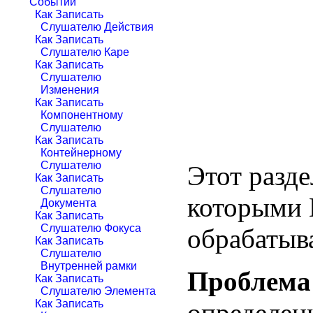
Событий
Как Записать
Слушателю Действия
Как Записать
Слушателю Каре
Как Записать
Слушателю
Изменения
Как Записать
Компонентному
Слушателю
Как Записать
Контейнерному
Слушателю
Этот разде
Как Записать
Слушателю
которыми 
Документа
Как Записать
Слушателю Фокуса
обрабатыв
Как Записать
Слушателю
Внутренней рамки
Проблема
Как Записать
Слушателю Элемента
определен
Как Записать