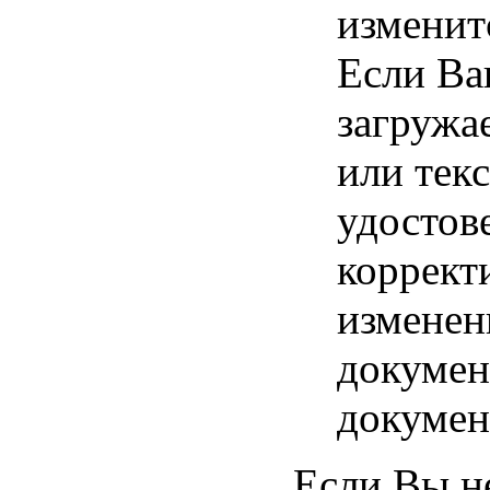
изменит
Если Ва
загружае
или тек
удостове
коррект
изменен
докумен
документ
Если Вы н