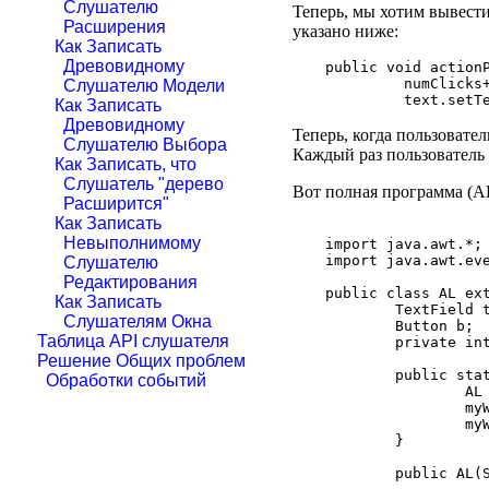
Слушателю
Теперь, мы хотим вывести
Расширения
указано ниже:
Как Записать
Древовидному
public void actionP
         numClicks+
Слушателю Модели
Как Записать
Древовидному
Теперь, когда пользовател
Слушателю Выбора
Каждый раз пользователь 
Как Записать, что
Слушатель "дерево
Вот полная программа (AL
Расширится"
Как Записать
Невыполнимому
import java.awt.*;

import java.awt.eve
Слушателю
Редактирования
public class AL ext
Как Записать
        TextField t
Слушателям Окна
        Button b;

Таблица API слушателя
        private int
Решение Общих проблем
        public stat
Обработки событий
                AL 
                myW
                myW
        }

        public AL(S