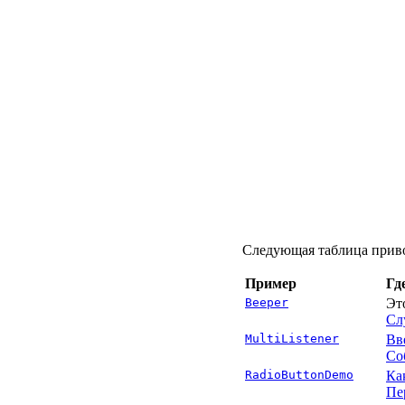
Следующая таблица приво
Пример
Гд
Beeper
Эт
Сл
MultiListener
Вв
Со
RadioButtonDemo
Ка
Пе