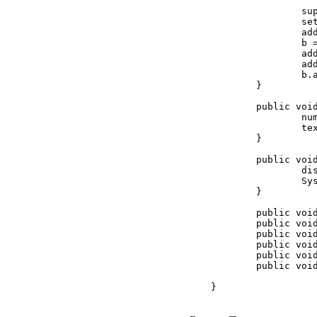
                sup
                set
                add
                b =
                add
                add
                b.a
        }

        public void
                num
                tex
        }

        public void
                dis
                Sys
        }

        public void
        public void
        public void
        public void
        public void
        public void
}
