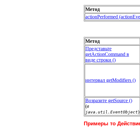
Метод
actionPerformed (actionEve
Метод
Представьте
getActionCommand в
виде строки ()
интервал getModifiers ()
Возразите getSource ()
(
в
)
java.util.EventObject
Примеры то Действи