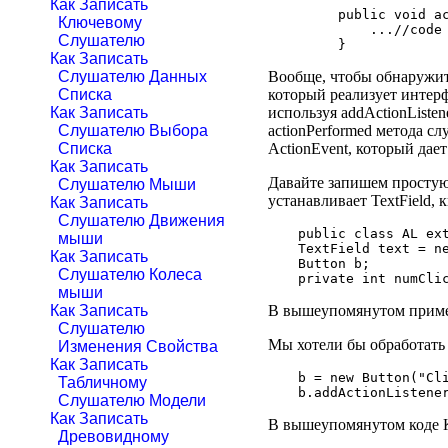
Как Записать
public void ac
Ключевому
    ...//code 
Слушателю
Как Записать
Вообще, чтобы обнаружить
Слушателю Данных
который реализует интерф
Списка
используя addActionListe
Как Записать
actionPerformed метода с
Слушателю Выбора
ActionEvent, который дае
Списка
Как Записать
Давайте запишем простую 
Слушателю Мыши
устанавливает TextField,
Как Записать
Слушателю Движения
public class AL ext
мыши
TextField text = ne
Как Записать
Button b;

Слушателю Колеса
мыши
В вышеупомянутом примере
Как Записать
Слушателю
Мы хотели бы обработать 
Изменения Свойства
Как Записать
b = new Button("Cli
Табличному
Слушателю Модели
Как Записать
В вышеупомянутом коде Кн
Древовидному