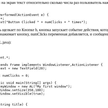
 на экран текст относительно сколько числа раз пользователь на
erformed(ActionEvent e) {

+;

ь щелкает по Кнопке b, кнопка запускает событие действия, кото
нажимает кнопку, numClicks переменная добавляется, и сообщени
.java):
nt.*;

ends Frame implements WindowListener,ActionListener {

ext = new TextField(20);

 numClicks = 0;

ic void main(String[] args) {

myWindow = new AL("My first window");

indow.setSize(350,100);

indow.setVisible(true);

tring title) {
