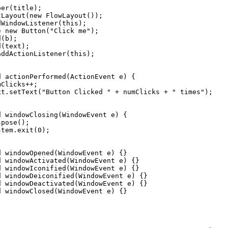
er(title);

Layout(new FlowLayout());

WindowListener(this);

 new Button("Click me");

(b);

(text);

ddActionListener(this);

 actionPerformed(ActionEvent e) {

Clicks++;

t.setText("Button Clicked " + numClicks + " times");

 windowClosing(WindowEvent e) {

pose();

tem.exit(0);

 windowOpened(WindowEvent e) {}

 windowActivated(WindowEvent e) {}

 windowIconified(WindowEvent e) {}

 windowDeiconified(WindowEvent e) {}

 windowDeactivated(WindowEvent e) {}

 windowClosed(WindowEvent e) {}
