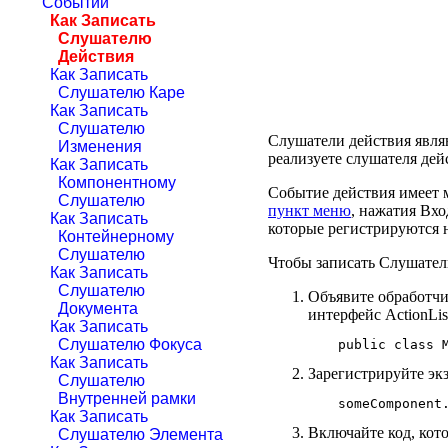
Событий
Как Записать
Слушателю
Действия
Как Записать
Слушателю Каре
Как Записать
Слушателю
Слушатели действия явля
Изменения
реализуете слушателя дей
Как Записать
Компонентному
Событие действия имеет м
Слушателю
пункт меню
, нажатия Вхо
Как Записать
которые регистрируются 
Контейнерному
Слушателю
Чтобы записать Слушател
Как Записать
Слушателю
Объявите обработчик
Документа
интерфейс ActionLis
Как Записать
Слушателю Фокуса
Как Записать
Зарегистрируйте эк
Слушателю
Внутренней рамки
Как Записать
Включайте код, кот
Слушателю Элемента