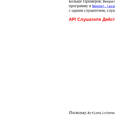
Больше Примеров:
Beepe
программу в
Beeper.java
с одним слушателем, слу
API Слушателя Дейс
Поскольку
ActionListene