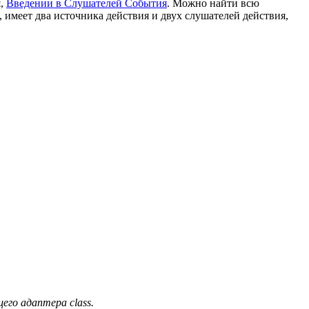
я,
Введении в Слушателей События
. Можно найти всю
, имеет два источника действия и двух слушателей действия,
его адаптера class.