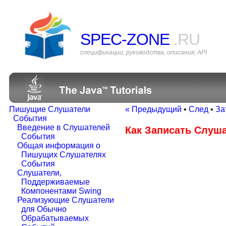
SPEC-ZONE
.RU
спецификации, руководства, описания, API
Пишущие Слушатели
« Предыдущий
•
След
•
За
События
Введение в Слушателей
Как Записать Слуш
События
Общая информация о
Пишущих Слушателях
События
Слушатели,
Поддерживаемые
Компонентами Swing
Реализующие Слушатели
для Обычно
Обрабатываемых