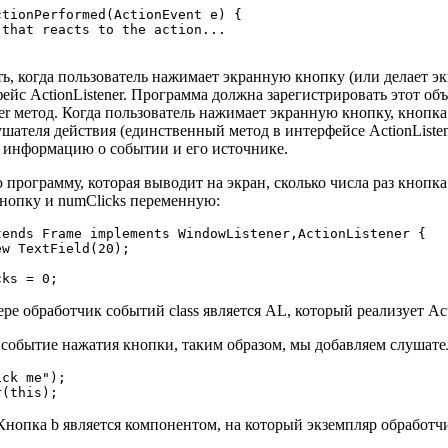
tionPerformed(ActionEvent e) { 

that reacts to the action... 

, когда пользователь нажимает экранную кнопку (или делает э
ейс ActionListener. Программа должна зарегистрировать этот объ
ner метод. Когда пользователь нажимает экранную кнопку, кнопка
лушателя действия (единственный метод в интерфейсе ActionList
т информацию о событии и его источнике.
программу, которая выводит на экран, сколько числа раз кнопка
 кнопку и numClicks переменную:
ends Frame implements WindowListener,ActionListener {

w TextField(20);

 обработчик событий class является AL, который реализует Acti
событие нажатия кнопки, таким образом, мы добавляем слушател
ck me");

опка b является компонентом, на который экземпляр обработчи