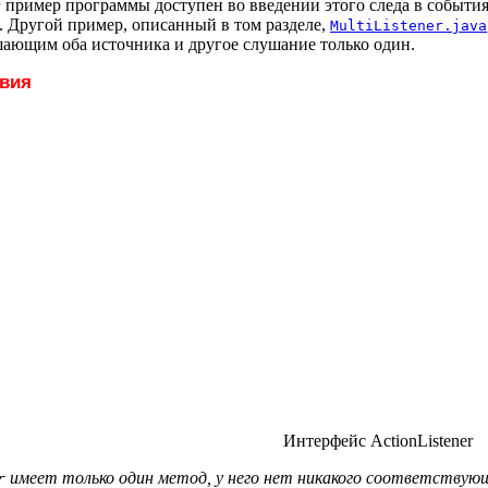
пример программы доступен во введении этого следа в событи
r
. Другой пример, описанный в том разделе,
MultiListener.java
шающим оба источника и другое слушание только один.
твия
Интерфейс ActionListener
имеет только один метод, у него нет никакого соответствующ
r