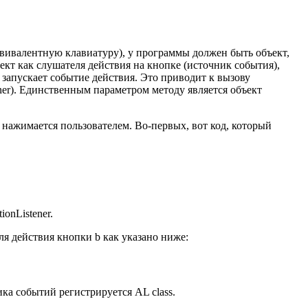
квивалентную клавиатуру), у программы должен быть объект,
ект как слушателя действия на кнопке (источник события),
 запускает событие действия. Это приводит к вызову
ener). Единственным параметром методу является объект
 нажимается пользователем. Во-первых, вот код, который
onListener.
я действия кнопки b как указано ниже:
ка событий регистрируется AL class.