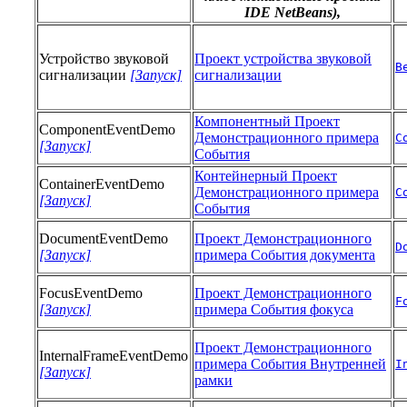
IDE NetBeans),
Устройство звуковой
Проект устройства звуковой
B
сигнализации
[Запуск]
сигнализации
Компонентный Проект
ComponentEventDemo
Демонстрационного примера
C
[Запуск]
События
Контейнерный Проект
ContainerEventDemo
Демонстрационного примера
C
[Запуск]
События
DocumentEventDemo
Проект Демонстрационного
D
[Запуск]
примера События документа
FocusEventDemo
Проект Демонстрационного
F
[Запуск]
примера События фокуса
Проект Демонстрационного
InternalFrameEventDemo
примера События Внутренней
I
[Запуск]
рамки