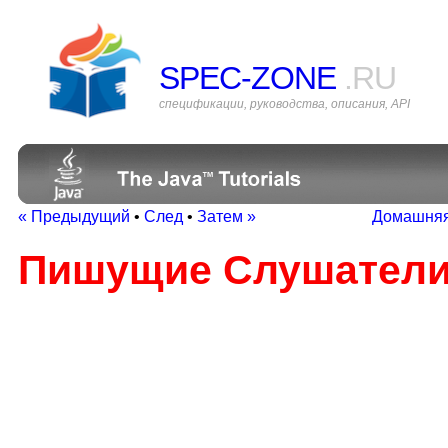
SPEC-ZONE
.RU
спецификации, руководства, описания, API
« Предыдущий
•
След
•
Затем »
Домашняя
Пишущие Слушатели