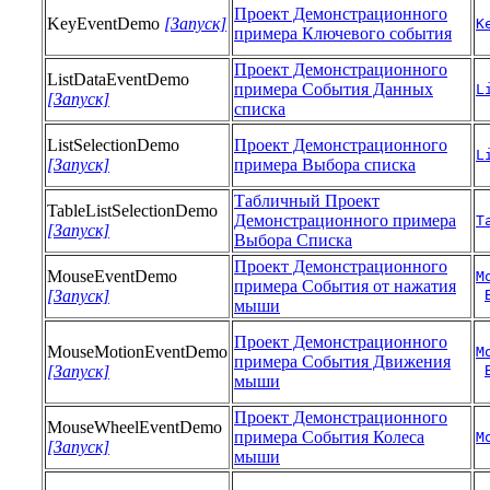
Проект Демонстрационного
KeyEventDemo
[Запуск]
K
примера Ключевого события
Проект Демонстрационного
ListDataEventDemo
примера События Данных
L
[Запуск]
списка
ListSelectionDemo
Проект Демонстрационного
L
[Запуск]
примера Выбора списка
Табличный Проект
TableListSelectionDemo
Демонстрационного примера
T
[Запуск]
Выбора Списка
Проект Демонстрационного
MouseEventDemo
M
примера События от нажатия
[Запуск]
мыши
Проект Демонстрационного
MouseMotionEventDemo
M
примера События Движения
[Запуск]
мыши
Проект Демонстрационного
MouseWheelEventDemo
примера События Колеса
M
[Запуск]
мыши