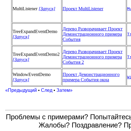
MultiListener
[Запуск]
Проект MultiListener
M
Дерево Разворачивает Проект
TreeExpandEventDemo
Демонстрационного примера
T
[Запуск]
События
Дерево Разворачивает Проект
TreeExpandEventDemo2
Демонстрационного примера
T
[Запуск]
События 2
WindowEventDemo
Проект Демонстрационного
W
[Запуск]
примера События окна
«Предыдущий
•
След
•
Затем»
Проблемы с примерами? Попытайтес
Жалобы? Поздравление? П