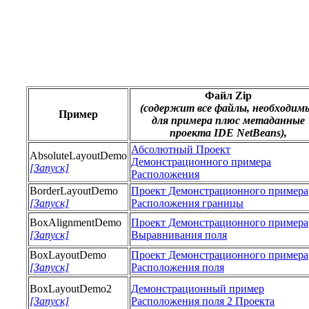
Файл Zip
(содержит все файлы, необходим
Пример
для примера плюс метаданные
проекта IDE NetBeans),
Абсолютный Проект
AbsoluteLayoutDemo
Демонстрационного примера
[Запуск]
Расположения
BorderLayoutDemo
Проект Демонстрационного примера
[Запуск]
Расположения границы
BoxAlignmentDemo
Проект Демонстрационного примера
[Запуск]
Выравнивания поля
BoxLayoutDemo
Проект Демонстрационного примера
[Запуск]
Расположения поля
BoxLayoutDemo2
Демонстрационный пример
[Запуск]
Расположения поля 2 Проекта