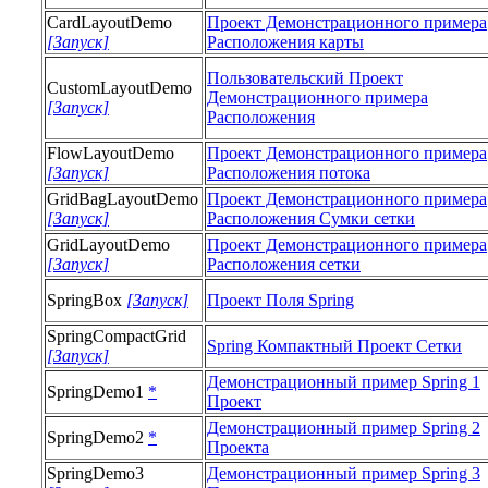
CardLayoutDemo
Проект Демонстрационного примера
[Запуск]
Расположения карты
Пользовательский Проект
CustomLayoutDemo
Демонстрационного примера
[Запуск]
Расположения
FlowLayoutDemo
Проект Демонстрационного примера
[Запуск]
Расположения потока
GridBagLayoutDemo
Проект Демонстрационного примера
[Запуск]
Расположения Сумки сетки
GridLayoutDemo
Проект Демонстрационного примера
[Запуск]
Расположения сетки
SpringBox
[Запуск]
Проект Поля Spring
SpringCompactGrid
Spring Компактный Проект Сетки
[Запуск]
Демонстрационный пример Spring 1
SpringDemo1
*
Проект
Демонстрационный пример Spring 2
SpringDemo2
*
Проекта
SpringDemo3
Демонстрационный пример Spring 3