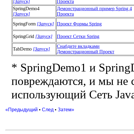
[Запуск]
Проекта
SpringDemo4
Демонстрационный пример Spring 4
[Запуск]
Проекта
SpringForm
[Запуск]
Проект Формы Spring
SpringGrid
[Запуск]
Проект Сетки Spring
Снабдите вкладками
TabDemo
[Запуск]
Демонстрационный Проект
*
SpringDemo1 и Spring
повреждаются, и мы не 
использующий Сеть Java
«Предыдущий
•
След
•
Затем»