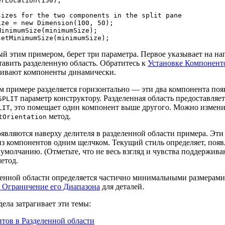
rLocation(150);

izes for the two components in the split pane

ze = new Dimension(100, 50);

inimumSize(minimumSize);

й этим примером, берет три параметра. Первое указывает на н
тавить разделенную область. Обратитесь к
Установке Компоненто
ливают компоненты динамически.
ом примере разделяется горизонтально — эти два компонента по
параметр конструктору. Разделенная область предоставляе
SPLIT
, это помещает один компонент выше другого. Можно изменит
LIT
метод.
tOrientation
являются наверху делителя в разделенной области примера. Эти 
из компонентов одним щелчком. Текущий стиль определяет, появ
умолчанию. (Отметьте, что не весь взгляд и чувства поддержив
етод.
ленной области определяется частично минимальными размерами 
 Ограничение его Диапазона
для деталей.
дела затрагивает эти темы:
тов в Разделенной области