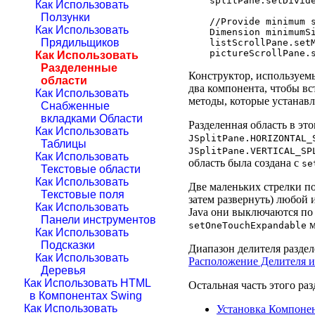
splitPane.setDivide
Как Использовать
Ползунки
//Provide minimum s
Как Использовать
Dimension minimumSi
Прядильщиков
listScrollPane.setM
Как Использовать
Разделенные
Конструктор, используемы
области
два компонента, чтобы вс
Как Использовать
методы, которые устанав
Снабженные
вкладками Области
Разделенная область в эт
Как Использовать
JSplitPane.HORIZONTAL_
Таблицы
JSplitPane.VERTICAL_SP
Как Использовать
область была создана с
se
Текстовые области
Как Использовать
Две маленьких стрелки по
Текстовые поля
затем развернуть) любой 
Как Использовать
Java они выключаются по 
Панели инструментов
м
setOneTouchExpandable
Как Использовать
Подсказки
Диапазон делителя разде
Как Использовать
Расположение Делителя и
Деревья
Как Использовать HTML
Остальная часть этого раз
в Компонентах Swing
Как Использовать
Установка Компонен