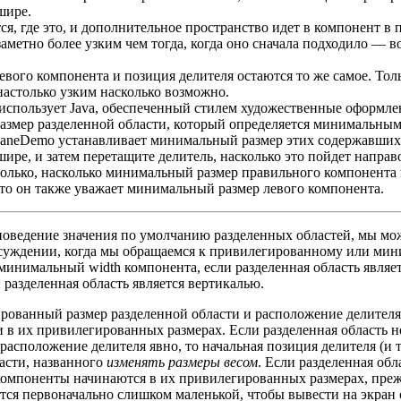
шире.
ся, где это, и дополнительное пространство идет в компонент в 
заметно более узким чем тогда, когда оно сначала подходило —
левого компонента и позиция делителя остаются то же самое. Т
настолько узким насколько возможно.
использует Java, обеспеченный стилем художественные оформле
змер разделенной области, который определяется минимальным
tPaneDemo устанавливает минимальный размер этих содержавших
ире, и затем перетащите делитель, насколько это пойдет направ
только, насколько минимальный размер правильного компонента 
 что он также уважает минимальный размер левого компонента.
поведение значения по умолчанию разделенных областей, мы мож
обсуждении, когда мы обращаемся к привилегированному или мин
инимальный width компонента, если разделенная область являе
 разделенная область является вертикалью.
ованный размер разделенной области и расположение делителя 
 в их привилегированных размерах. Если разделенная область н
расположение делителя явно, то начальная позиция делителя (и 
асти, названного
изменять размеры весом
. Если разделенная об
омпоненты начинаются в их привилегированных размерах, прежд
ется первоначально слишком маленькой, чтобы вывести на экран