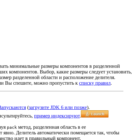
ивать минимальные размеры компонентов в разделенной
ших компонентов. Выбор, какие размеры следует установить,
азмер разделенной области и расположение делителя.
если Вы спешите, можно пропустить к
списку правил
.
Запускаются
(
загрузите JDK 6 или позже
).
нсультируйтесь,
пример индексируют
.
зуя
метод, разделенная область в ее
pack
т явно. Делитель автоматически помещается так, чтобы
анство идет в правильный компонент.