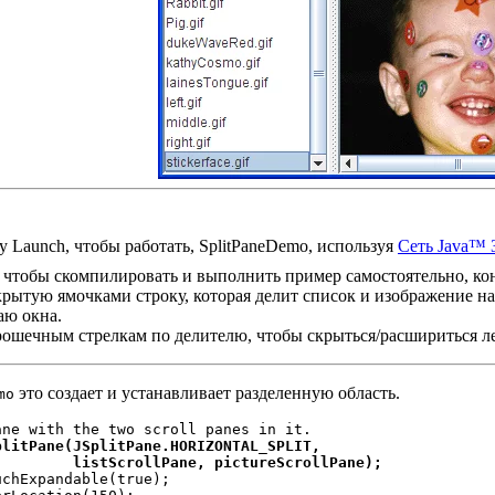
 Launch, чтобы работать, SplitPaneDemo, используя
Сеть Java™ 
 чтобы скомпилировать и выполнить пример самостоятельно, ко
рытую ямочками строку, которая делит список и изображение на
аю окна.
ошечным стрелкам по делителю, чтобы скрыться/расшириться л
это создает и устанавливает разделенную область.
mo
litPane(JSplitPane.HORIZONTAL_SPLIT,

         listScrollPane, pictureScrollPane);
uchExpandable(true);
