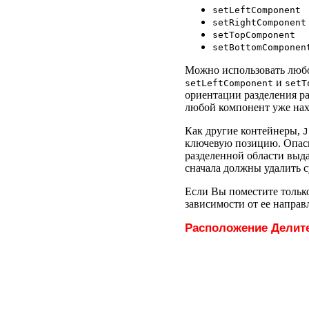
setLeftComponent
setRightComponent
setTopComponent
setBottomComponen
Можно использовать любой
и
setLeftComponent
setT
ориентации разделения ра
любой компонент уже нахо
Как другие контейнеры,
J
ключевую позицию. Опас
разделенной области выд
сначала должны удалить
Если Вы поместите только
зависимости от ее направ
Расположение Делите