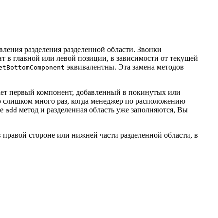
вления разделения разделенной области. Звонки
 в главной или левой позиции, в зависимости от текущей
эквивалентны. Эта замена методов
etBottomComponent
ает первый компонент, добавленный в покинутых или
то слишком много раз, когда менеджер по расположению
те
метод и разделенная область уже заполняются, Вы
add
в правой стороне или нижней части разделенной области, в