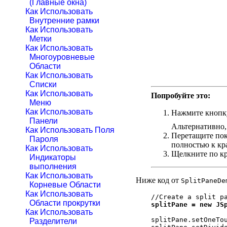
(Главные окна)
Как Использовать
Внутренние рамки
Как Использовать
Метки
Как Использовать
Многоуровневые
Области
Как Использовать
Списки
Как Использовать
Попробуйте это:
Меню
Как Использовать
Нажмите кнопку
Панели
Альтернативно,
Как Использовать Поля
Перетащите пок
Пароля
полностью к кр
Как Использовать
Щелкните по кр
Индикаторы
выполнения
Как Использовать
Ниже код от
SplitPaneDe
Корневые Области
Как Использовать
Области прокрутки
splitPane = new JSp
Как Использовать
                  

splitPane.setOneTo
Разделители