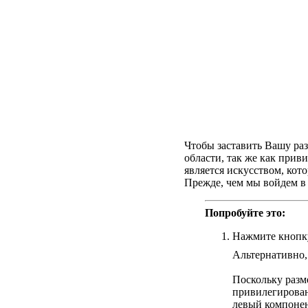
Чтобы заставить Вашу ра
области, так же как прив
является искусством, кот
Прежде, чем мы войдем в 
Попробуйте это:
Нажмите кнопку
Альтернативно,
Поскольку разм
привилегирован
левый компонен