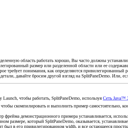
зделенную область работать хорошо, Вы часто должны устанавл
илегированный размер или разделенной области или ее содержав
орое требует понимания, как определяются привилегированный р
детали, давайте бросим другой взгляд на SplitPaneDemo. Или, 
 Launch, чтобы работать, SplitPaneDemo, используя
Сеть Java™ 
 чтобы скомпилировать и выполнить пример самостоятельно, ко
ер фрейма демонстрационного примера устанавливается, исполь
ном размере, который SplitPaneDemo, оказывается, устанавливае
т был в его привилегированном width, и все остающееся простр