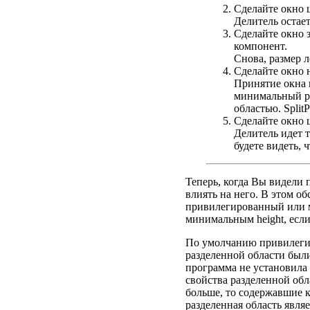
Сделайте окно 
Делитель остает
Сделайте окно 
компонент.
Снова, размер 
Сделайте окно 
Принятие окна 
минимальный ра
областью. Spli
Сделайте окно ш
Делитель идет 
будете видеть,
Теперь, когда Вы видели 
влиять на него. В этом 
привилегированный или м
минимальным height, если
По умолчанию привилегир
разделенной области были
программа не установила 
свойства разделенной обл
больше, то содержавшие к
разделенная область явля