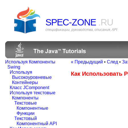
SPEC-ZONE
.RU
спецификации, руководства, описания, API
Используя Компоненты
« Предыдущий
•
След
•
За
Swing
Используя
Как Использовать 
Высокоуровневые
Контейнеры
Класс JComponent
Используя текстовые
Компоненты
Текстовые
Компонентные
Функции
Текстовый
Компонентный API