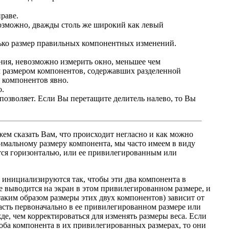
праве.
 возможно, дважды столь же широкий как левый
олько размер правильных компонентных изменений.
ния, невозможно измерить окно, меньшее чем
 размером компонентов, содержавших разделенной
 компонентов явно.
о.
позволяет. Если Вы перетащите делитель налево, то Вы
ем сказать Вам, что происходит негласно и как можно
имальному размеру компонента, мы часто имеем в виду
тся горизонталью, или ее привилегированным или
инициализируются так, чтобы эти два компонента в
е выводится на экран в этом привилегированном размере, и
таким образом размеры этих двух компонентов) зависит от
ласть первоначально в ее привилегированном размере или
е, чем корректироваться для изменять размеры веса. Если
 оба компонента в их привилегированных размерах, то они