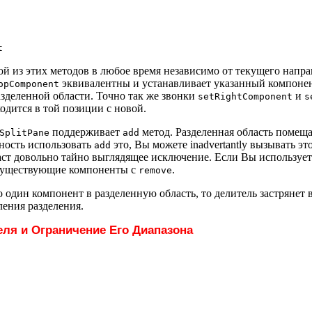
t
 из этих методов в любое время независимо от текущего напра
эквивалентны и устанавливает указанный компонент
opComponent
зделенной области. Точно так же звонки
и
setRightComponent
s
дится в той позиции с новой.
поддерживает
метод. Разделенная область помещ
SplitPane
add
ность использовать
это, Вы можете inadvertantly вызывать э
add
аст довольно тайно выглядящее исключение. Если Вы используе
 существующие компоненты с
.
remove
 один компонент в разделенную область, то делитель застрянет 
ления разделения.
ля и Ограничение Его Диапазона