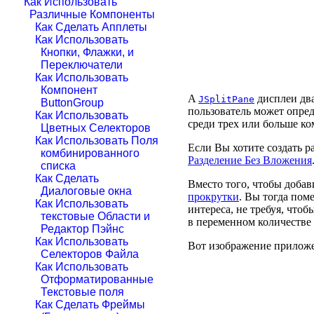
Как Использовать
Различные Компоненты
Как Сделать Апплеты
Как Использовать
Кнопки, Флажки, и
Переключатели
Как Использовать
Компонент
A
дисплеи два
JSplitPane
ButtonGroup
пользователь может опред
Как Использовать
среди трех или больше ко
Цветных Селекторов
Как Использовать Поля
Если Вы хотите создать 
комбинированного
Разделение Без Вложения
списка
Как Сделать
Вместо того, чтобы доба
Диалоговые окна
прокрутки
. Вы тогда пом
Как Использовать
интереса, не требуя, что
текстовые Области и
в переменном количестве 
Редактор Пэйнс
Как Использовать
Вот изображение приложен
Селекторов Файла
Как Использовать
Отформатированные
Текстовые поля
Как Сделать Фреймы